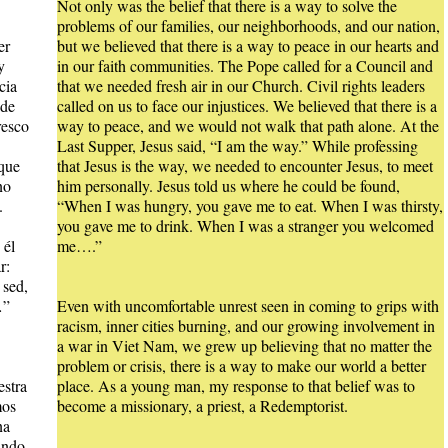
Not only was the belief that there is a way to solve the
problems of our families, our neighborhoods, and our nation,
er
but we believed that there is a way to peace in our hearts and
y
in our faith communities. The Pope called for a Council and
cia
that we needed fresh air in our Church. Civil rights leaders
 de
called on us to face our injustices. We believed that there is a
resco
way to peace, and we would not walk that path alone. At the
Last Supper, Jesus said, “I am the way.” While professing
 que
that Jesus is the way, we needed to encounter Jesus, to meet
no
him personally. Jesus told us where he could be found,
.
“When I was hungry, you gave me to eat. When I was thirsty,
you gave me to drink. When I was a stranger you welcomed
 él
me….”
r:
 sed,
…”
Even with uncomfortable unrest seen in coming to grips with
racism, inner cities burning, and our growing involvement in
a war in Viet Nam, we grew up believing that no matter the
problem or crisis, there is a way to make our world a better
estra
place. As a young man, my response to that belief was to
mos
become a missionary, a priest, a Redemptorist.
na
ando