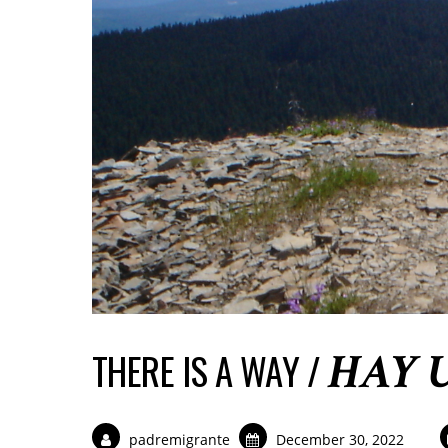
HAY 
THERE IS A WAY /
padremigrante
December 30, 2022