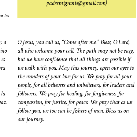
padremigrante@gmail.com)
an las
, a
O Jesus, you call us, “Come after me.” Bless, O Lord,
ino
all who welcome your call. The path may not be easy,
 es
but we have confidence that all things are possible if
bra
we walk with you. May this journey, open our eyes to
the wonders of your love for us. We pray for all your
people, for all believers and unbelievers, for leaders and
 la
followers. We pray for healing, for forgiveness, for
paz.
compassion, for justice, for peace. We pray that as we
follow you, we too can be fishers of men.
Bless us on
our journey.