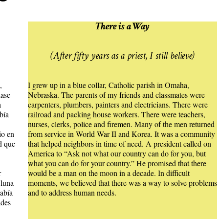
There is a Way
(After fifty years as a priest, I still believe)
,
I grew up in a blue collar, Catholic parish in Omaha,
lase
Nebraska. The parents of my friends and classmates were
a
carpenters, plumbers, painters and electricians. There were
bía
railroad and packing house workers. There were teachers,
nurses, clerks, police and firemen. Many of the men returned
io en
from service in World War II and Korea. It was a community
d que
that helped neighbors in time of need. A president called on
America to “Ask not what our country can do for you, but
what you can do for your country.” He promised that there
r
would be a man on the moon in a decade. In difficult
 luna
moments, we believed that there was a way to solve problems
había
and to address human needs.
ades