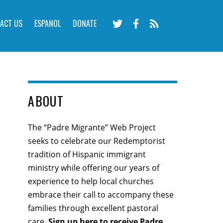
ACT US
ESPANOL
DONATE
ABOUT
The “Padre Migrante” Web Project
seeks to celebrate our Redemptorist
tradition of Hispanic immigrant
ministry while offering our years of
experience to help local churches
embrace their call to accompany these
families through excellent pastoral
care.
Sign up here
to receive Padre