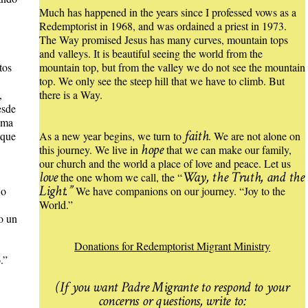
Much has happened in the years since I professed vows as a
Redemptorist in 1968, and was ordained a priest in 1973.
The Way promised Jesus has many curves, mountain tops
and valleys. It is beautiful seeing the world from the
tos
mountain top, but from the valley we do not see the mountain
top. We only see the steep hill that we have to climb. But
,
there is a Way.
esde
ima
faith
 que
As a new year begins, we turn to
. We are not alone on
hope
this journey. We live in
that we can make our family,
our church and the world a place of love and peace. Let us
love
Way, the Truth, and the
the one whom we call, the “
Light.”
No
We have companions on our journey. “Joy to the
World.”
do un
Donations for Redemptorist Migrant Ministry
.”
(If you want Padre Migrante to respond to your
concerns or questions, write to: