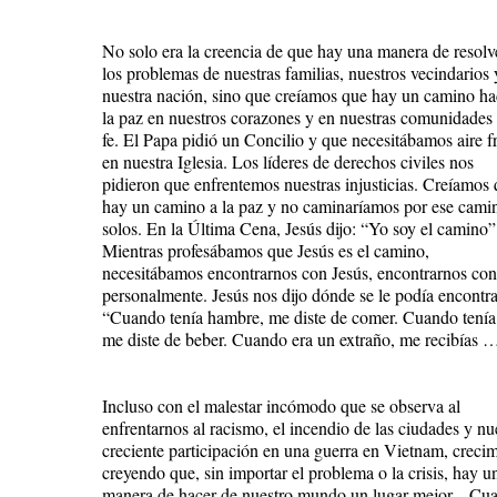
No solo era la creencia de que hay una manera de resolv
los problemas de nuestras familias, nuestros vecindarios 
nuestra nación, sino que creíamos que hay un camino ha
la paz en nuestros corazones y en nuestras comunidades
fe. El Papa pidió un Concilio y que necesitábamos aire f
en nuestra Iglesia. Los líderes de derechos civiles nos
pidieron que enfrentemos nuestras injusticias. Creíamos
hay un camino a la paz y no caminaríamos por ese cami
solos. En la Última Cena, Jesús dijo: “Yo soy el camino”
Mientras profesábamos que Jesús es el camino,
necesitábamos encontrarnos con Jesús, encontrarnos con
personalmente. Jesús nos dijo dónde se le podía encontra
“Cuando tenía hambre, me diste de comer. Cuando tenía
me diste de beber. Cuando era un extraño, me recibías 
Incluso con el malestar incómodo que se observa al
enfrentarnos al racismo, el incendio de las ciudades y nu
creciente participación en una guerra en Vietnam, creci
creyendo que, sin importar el problema o la crisis, hay u
manera de hacer de nuestro mundo un lugar mejor. . Cu