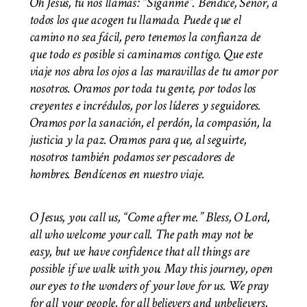
Oh Jesús, tú nos llamas: “Síganme”. Bendice, Señor, a
todos los que acogen tu llamado. Puede que el
camino no sea fácil, pero tenemos la confianza de
que todo es posible si caminamos contigo. Que este
viaje nos abra los ojos a las maravillas de tu amor por
nosotros. Oramos por toda tu gente, por todos los
creyentes e incrédulos, por los líderes y seguidores.
Oramos por la sanación, el perdón, la compasión, la
justicia y la paz. Oramos para que, al seguirte,
nosotros también podamos ser pescadores de
hombres. Bendícenos en nuestro viaje.
O Jesus, you call us, “Come after me.” Bless, O Lord,
all who welcome your call. The path may not be
easy, but we have confidence that all things are
possible if we walk with you. May this journey, open
our eyes to the wonders of your love for us. We pray
for all your people, for all believers and unbelievers,