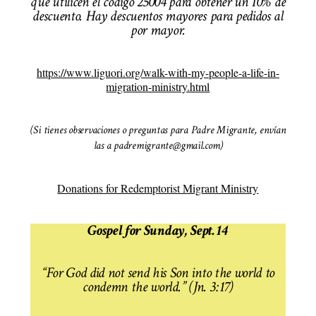
que utilicen el código 25004 para obtener un 10% de
descuento. Hay descuentos mayores para pedidos al
por mayor.
https://www.liguori.org/walk-with-my-people-a-life-in-
migration-ministry.html
(Si tienes observaciones o preguntas para Padre Migrante, envían
las a padremigrante@gmail.com)
Donations for Redemptorist Migrant Ministry
Gospel for Sunday, Sept. 14
“For God did not send his Son into the world to
condemn the world.” (Jn. 3:17)