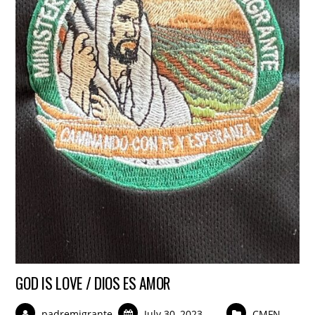
GOD IS LOVE / DIOS ES AMOR
padremigrante
July 30, 2023
CMFN