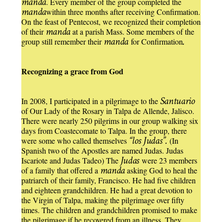
manda
. Every member of the group completed the
manda
within three months after receiving Confirmation.
On the feast of Pentecost, we recognized their completion
manda
of their
at a parish Mass. Some members of the
manda
.
group still remember their
for Confirmation
Recognizing a grace from God
Santuario
In 2008, I participated in a pilgrimage to the
of Our Lady of the Rosary in Talpa de Allende, Jalisco.
There were nearly 250 pilgrims in our group walking six
days from Coastecomate to Talpa. In the group, there
“los Judas”.
were some who called themselves
(In
Spanish two of the Apostles are named Judas. Judas
Judas
Iscariote and Judas Tadeo) The
were 23 members
manda
of a family that offered a
asking God to heal the
patriarch of their family, Francisco. He had five children
and eighteen grandchildren. He had a great devotion to
the Virgin of Talpa, making the pilgrimage over fifty
times. The children and grandchildren promised to make
the pilgrimage if he recovered from an illness. They