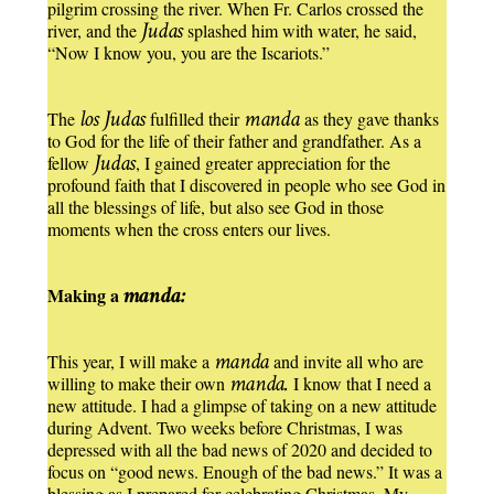
pilgrim crossing the river. When Fr. Carlos crossed the
Judas
river, and the
splashed him with water, he said,
“Now I know you, you are the Iscariots.”
los
Judas
manda
The
fulfilled their
as they gave thanks
to God for the life of their father and grandfather. As a
Judas
fellow
, I gained greater appreciation for the
profound faith that I discovered in people who see God in
all the blessings of life, but also see God in those
moments when the cross enters our lives.
manda:
Making a
manda
This year, I will make a
and invite all who are
manda.
willing to make their own
I know that I need a
new attitude. I had a glimpse of taking on a new attitude
during Advent. Two weeks before Christmas, I was
depressed with all the bad news of 2020 and decided to
focus on “good news. Enough of the bad news.” It was a
blessing as I prepared for celebrating Christmas. My