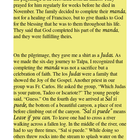
prayed for him regularly for weeks before he died in
manda
November. The family decided to complete their
,
not for a healing of Francisco, but to give thanks to God
for the blessing that he was to them throughout his life.
manda
They said that God completed his part of the
,
.
and they were fulfilling theirs
Judas.
On the pilgrimage, they gave me a shirt as a
As
we made the six-day journey to Talpa, I recognized that
manda
completing the
was not a sacrifice but a
Judas
celebration of faith. The los
were a family that
showed the Joy of the Gospel. Another priest in our
group was Fr. Carlos. He asked the group, “Which Judas
is your patron, Tadeo or Iscariote?” The young people
Sal si
said, “Guess.” On the fourth day we arrived at
puede,
the bottom of a beautiful canyon, a place of rest
“Sal si puede”
before climbing out of the canyon.
means
Leave if you can.
To leave one had to cross a river
walking across a fallen log. In the middle of the river, one
had to say three times, “Sal si puede.” While doing so
others threw rocks into the stream to splash water on the