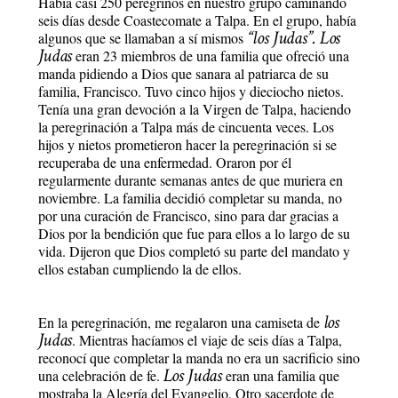
Había casi 250 peregrinos en nuestro grupo caminando
seis días desde Coastecomate a Talpa. En el grupo, había
“los Judas”.
Los
algunos que se llamaban a sí mismos
Judas
eran 23 miembros de una familia que ofreció una
manda pidiendo a Dios que sanara al patriarca de su
familia, Francisco. Tuvo cinco hijos y dieciocho nietos.
Tenía una gran devoción a la Virgen de Talpa, haciendo
la peregrinación a Talpa más de cincuenta veces. Los
hijos y nietos prometieron hacer la peregrinación si se
recuperaba de una enfermedad. Oraron por él
regularmente durante semanas antes de que muriera en
noviembre. La familia decidió completar su manda, no
por una curación de Francisco, sino para dar gracias a
Dios por la bendición que fue para ellos a lo largo de su
vida. Dijeron que Dios completó su parte del mandato y
ellos estaban cumpliendo la de ellos.
los
En la peregrinación, me regalaron una camiseta de
Judas
. Mientras hacíamos el viaje de seis días a Talpa,
reconocí que completar la manda no era un sacrificio sino
Los Judas
una celebración de fe.
eran una familia que
mostraba la Alegría del Evangelio. Otro sacerdote de