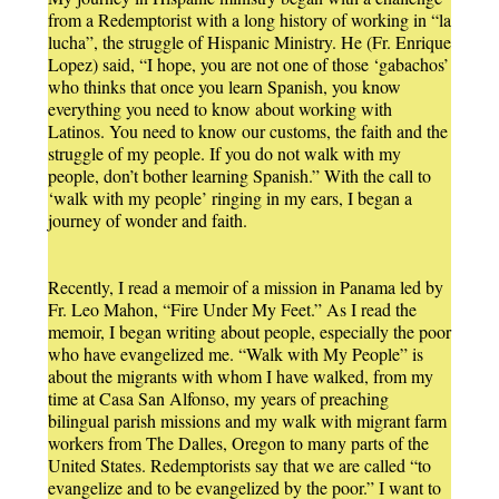
from a Redemptorist with a long history of working in “la
lucha”, the struggle of Hispanic Ministry. He (Fr. Enrique
Lopez) said, “I hope, you are not one of those ‘gabachos’
who thinks that once you learn Spanish, you know
everything you need to know about working with
Latinos. You need to know our customs, the faith and the
struggle of my people. If you do not walk with my
people, don’t bother learning Spanish.” With the call to
‘walk with my people’ ringing in my ears, I began a
journey of wonder and faith.
Recently, I read a memoir of a mission in Panama led by
Fr. Leo Mahon, “Fire Under My Feet.” As I read the
memoir, I began writing about people, especially the poor
who have evangelized me. “Walk with My People” is
about the migrants with whom I have walked, from my
time at Casa San Alfonso, my years of preaching
bilingual parish missions and my walk with migrant farm
workers from The Dalles, Oregon to many parts of the
United States. Redemptorists say that we are called “to
evangelize and to be evangelized by the poor.” I want to