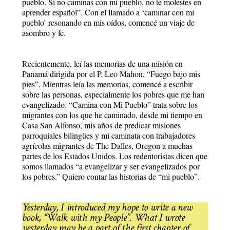
pueblo. Si no caminas con mi pueblo, no te molestes en
aprender español”. Con el llamado a ‘caminar con mi
pueblo’ resonando en mis oídos, comencé un viaje de
asombro y fe.
Recientemente, leí las memorias de una misión en
Panamá dirigida por el P. Leo Mahon, “Fuego bajo mis
pies”. Mientras leía las memorias, comencé a escribir
sobre las personas, especialmente los pobres que me han
evangelizado. “Camina con Mi Pueblo” trata sobre los
migrantes con los que he caminado, desde mi tiempo en
Casa San Alfonso, mis años de predicar misiones
parroquiales bilingües y mi caminata con trabajadores
agrícolas migrantes de The Dalles, Oregon a muchas
partes de los Estados Unidos. Los redentoristas dicen que
somos llamados “a evangelizar y ser evangelizados por
los pobres.” Quiero contar las historias de “mi pueblo”.
Yesterday, I introduced my hope to write a new
book, “Walk with my People”. What I wrote
yesterday may be a part of the first chapter of