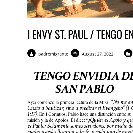
I ENVY ST. PAUL / TENGO E
padremigrante
August 27, 2022
TENGO ENVIDIA D
SAN PABLO
“No me en
Ayer comenzó la primera lectura de la Misa:
Cristo a bautizar, sino a predicar el Evangelio” (I 
1:17)
.
En I Corintios, Pablo hace una distinción entre su
¿Quién es Apolo y qu
misión y la de Apolos. Él dice: “
es Pablo? Solamente somos servidores, por medio de
cuales ustedes llegaron a la fe, y cada uno de nosot