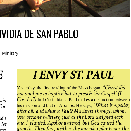
NVIDIA DE SAN PABLO
Ministry
E
I ENVY ST. PAUL
“Christ did
Yesterday, the first reading of the Mass began:
not send me to baptize but to preach the Gospel” (I
Cor. 1:17)
In I Corinthians, Paul makes a distinction between
vió
“What is Apollos,
his mission and that of Apollos. He says,
Cor.
after all, and what is Paul? Ministers through whom
you became believers, just as the Lord assigned each
ién
one. I planted, Apollos watered, but God caused the
 los
growth. Therefore, neither the one who plants nor the
ros