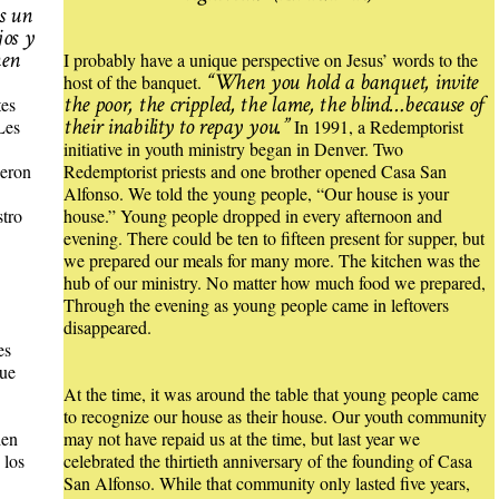
s un
jos y
nen
I probably have a unique perspective on Jesus’ words to the
“When you hold a banquet, invite
host of the banquet.
the poor, the crippled, the lame, the blind…because of
tes
their inability to repay you.”
Les
In 1991, a Redemptorist
initiative in youth ministry began in Denver. Two
ieron
Redemptorist priests and one brother opened Casa San
Alfonso. We told the young people, “Our house is your
stro
house.” Young people dropped in every afternoon and
evening. There could be ten to fifteen present for supper, but
we prepared our meals for many more. The kitchen was the
hub of our ministry. No matter how much food we prepared,
Through the evening as young people came in leftovers
disappeared.
es
que
At the time, it was around the table that young people came
to recognize our house as their house. Our youth community
ien
may not have repaid us at the time, but last year we
 los
celebrated the thirtieth anniversary of the founding of Casa
San Alfonso. While that community only lasted five years,