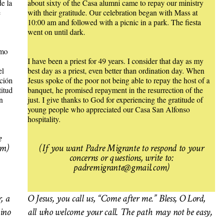
e la
about sixty of the Casa alumni came to repay our ministry
e
with their gratitude. Our celebration began with Mass at
10:00 am and followed with a picnic in a park. The fiesta
went on until dark.
omo
.
I have been a priest for 49 years. I consider that day as my
el
best day as a priest, even better than ordination day. When
cción
Jesus spoke of the poor not being able to repay the host of a
titud
banquet, he promised repayment in the resurrection of the
n
just. I give thanks to God for experiencing the gratitude of
young people who appreciated our Casa San Alfonso
hospitality.
e
om)
(If you want Padre Migrante to respond to your
concerns or questions, write to:
padremigrante@gmail.com)
, a
O Jesus, you call us, “Come after me.” Bless, O Lord,
ino
all who welcome your call. The path may not be easy,