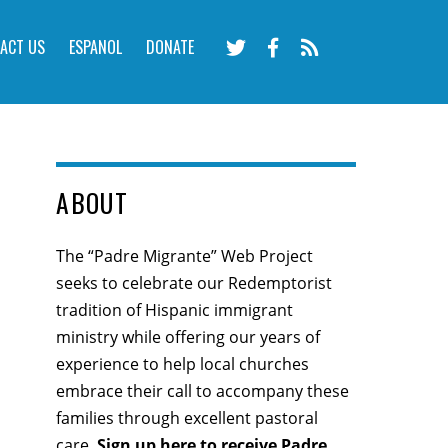
ACT US
ESPANOL
DONATE
ABOUT
The “Padre Migrante” Web Project
seeks to celebrate our Redemptorist
tradition of Hispanic immigrant
ministry while offering our years of
experience to help local churches
embrace their call to accompany these
families through excellent pastoral
care.
Sign up here
to receive Padre