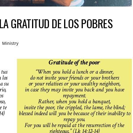
 LA GRATITUD DE LOS POBRES
Ministry
Gratitude of the poor
 tus
“When you hold a lunch or a dinner,
 los
do not invite your friends or your brothers
 a su
or your relatives or your wealthy neighbors,
io,
in case they may invite you back and you have
os
repayment.
so,
Rather, when you hold a banquet,
e te
invite the poor, the crippled, the lame, the blind;
14)
blessed indeed will you be because of their inability to
repay you.
For you will be repaid at the resurrection of the
righteous.” (Lk 14:12-14)