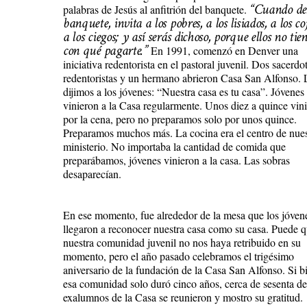
“
Cuando de
palabras de Jesús al anfitrión del banquete.
banquete, invita a los pobres, a los lisiados, a los co
a los ciegos; y así serás dichoso, porque ellos no tie
con qué pagarte.”
En 1991, comenzó en Denver una
iniciativa redentorista en el pastoral juvenil. Dos sacerdo
redentoristas y un hermano abrieron Casa San Alfonso. 
dijimos a los jóvenes: “Nuestra casa es tu casa”. Jóvenes
vinieron a la Casa regularmente. Unos diez a quince vin
por la cena, pero no preparamos solo por unos quince.
Preparamos muchos más. La cocina era el centro de nue
ministerio. No importaba la cantidad de comida que
preparábamos, jóvenes vinieron a la casa. Las sobras
desaparecían.
En ese momento, fue alrededor de la mesa que los jóven
llegaron a reconocer nuestra casa como su casa. Puede 
nuestra comunidad juvenil no nos haya retribuido en su
momento, pero el año pasado celebramos el trigésimo
aniversario de la fundación de la Casa San Alfonso. Si b
esa comunidad solo duró cinco años, cerca de sesenta de
exalumnos de la Casa se reunieron y mostro su gratitud.