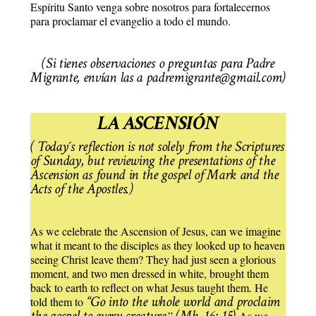
Espíritu Santo venga sobre nosotros para fortalecernos
para proclamar el evangelio a todo el mundo.
(Si tienes observaciones o preguntas para Padre
Migrante, envían las a padremigrante@gmail.com)
LA ASCENSIÓN
( Today´s reflection is not solely from the Scriptures
of Sunday, but reviewing the presentations of the
Ascension as found in the gospel of Mark and the
Acts of the Apostles.)
As we celebrate the Ascension of Jesus, can we imagine
what it meant to the disciples as they looked up to heaven
seeing Christ leave them? They had just seen a glorious
moment, and two men dressed in white, brought them
back to earth to reflect on what Jesus taught them. He
“Go into the whole world and proclaim
told them to
the gospel to every creature
(Mk. 16: 15)
.”
As we