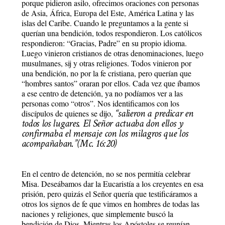
porque pidieron asilo, ofrecimos oraciones con personas
de Asia, África, Europa del Este, América Latina y las
islas del Caribe. Cuando le preguntamos a la gente si
querían una bendición, todos respondieron. Los católicos
respondieron: “Gracias, Padre” en su propio idioma.
Luego vinieron cristianos de otras denominaciones, luego
musulmanes, sij y otras religiones. Todos vinieron por
una bendición, no por la fe cristiana, pero querían que
“hombres santos” oraran por ellos. Cada vez que íbamos
a ese centro de detención, ya no podíamos ver a las
personas como “otros”. Nos identificamos con los
“salieron a predicar en
discípulos de quienes se dijo,
todos los lugares. El Señor actuaba don ellos y
confirmaba el mensaje con los milagros que los
acompañaban.”(Mc. 16:20)
En el centro de detención, no se nos permitía celebrar
Misa. Deseábamos dar la Eucaristía a los creyentes en esa
prisión, pero quizás el Señor quería que testificáramos a
otros los signos de fe que vimos en hombres de todas las
naciones y religiones, que simplemente buscó la
bendición de Dios. Mientras los Apóstoles se reunían