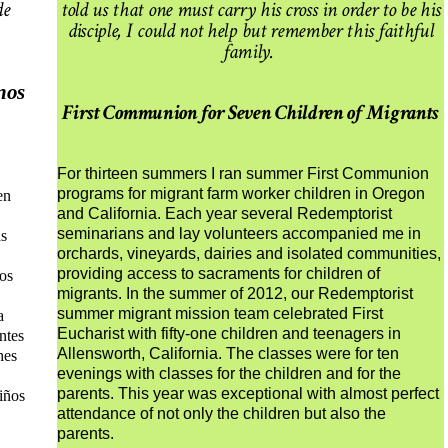
de
told us that one must carry his cross in order to be his
disciple, I could not help but remember this faithful
family.
unos
First Communion for Seven Children of Migrants
For thirteen summers I ran summer First Communion
programs for migrant farm worker children in Oregon
en
and California. Each year several Redemptorist
seminarians and lay volunteers accompanied me in
as
orchards, vineyards, dairies and isolated communities,
providing access to sacraments for children of
los
migrants. In the summer of 2012, our Redemptorist
summer migrant mission team celebrated First
a
Eucharist with fifty-one children and teenagers in
ntes
Allensworth, California. The classes were for ten
hes
evenings with classes for the children and for the
parents. This year was exceptional with almost perfect
niños
attendance of not only the children but also the
parents.