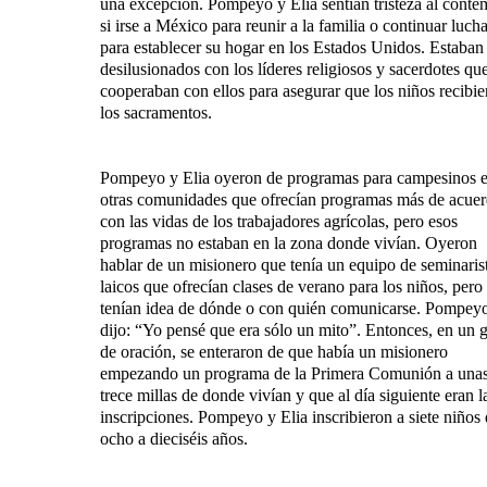
una excepción. Pompeyo y Elia sentían tristeza al conte
si irse a México para reunir a la familia o continuar luc
para establecer su hogar en los Estados Unidos. Estaban
desilusionados con los líderes religiosos y sacerdotes qu
cooperaban con ellos para asegurar que los niños recibie
los sacramentos.
Pompeyo y Elia oyeron de programas para campesinos 
otras comunidades que ofrecían programas más de acue
con las vidas de los trabajadores agrícolas, pero esos
programas no estaban en la zona donde vivían. Oyeron
hablar de un misionero que tenía un equipo de seminaris
laicos que ofrecían clases de verano para los niños, pero
tenían idea de dónde o con quién comunicarse. Pompey
dijo: “Yo pensé que era sólo un mito”. Entonces, en un 
de oración, se enteraron de que había un misionero
empezando un programa de la Primera Comunión a una
trece millas de donde vivían y que al día siguiente eran l
inscripciones. Pompeyo y Elia inscribieron a siete niños
ocho a dieciséis años.