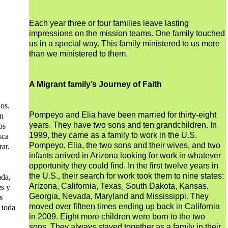
Each year three or four families leave lasting
impressions on the mission teams. One family touched
us in a special way. This family ministered to us more
than we ministered to them.
A Migrant family’s Journey of Faith
os.
Pompeyo and Elia have been married for thirty-eight
on
years. They have two sons and ten grandchildren. In
os
1999, they came as a family to work in the U.S.
sca
Pompeyo, Elia, the two sons and their wives, and two
ar.
infants arrived in Arizona looking for work in whatever
opportunity they could find. In the first twelve years in
the U.S., their search for work took them to nine states:
ada,
Arizona, California, Texas, South Dakota, Kansas,
s y
Georgia, Nevada, Maryland and Mississippi. They
s
moved over fifteen times ending up back in California
 toda
in 2009. Eight more children were born to the two
sons. They always stayed together as a family in their