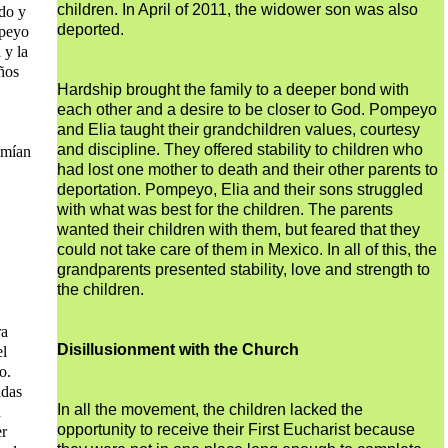
children. In April of 2011, the widower son was also
ndo y
deported.
mpeyo
 y la
iños
Hardship brought the family to a deeper bond with
each other and a desire to be closer to God. Pompeyo
and Elia taught their grandchildren values, courtesy
and discipline. They offered stability to children who
emían
had lost one mother to death and their other parents to
deportation. Pompeyo, Elia and their sons struggled
with what was best for the children. The parents
wanted their children with them, but feared that they
could not take care of them in Mexico. In all of this, the
grandparents presented stability, love and strength to
the children.
ra
Disillusionment with the Church
el
o.
adas
In all the movement, the children lacked the
n
opportunity to receive their First Eucharist because
er