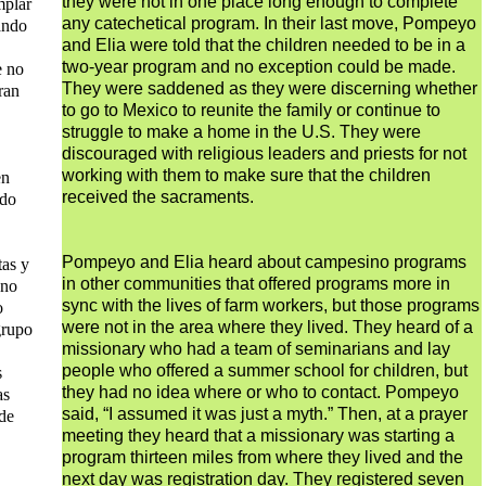
they were not in one place long enough to complete
mplar
any catechetical program. In their last move, Pompeyo
hando
and Elia were told that the children needed to be in a
two-year program and no exception could be made.
e no
They were saddened as they were discerning whether
ran
to go to Mexico to reunite the family or continue to
struggle to make a home in the U.S. They were
discouraged with religious leaders and priests for not
working with them to make sure that the children
en
received the sacraments.
rdo
Pompeyo and Elia heard about campesino programs
tas y
in other communities that offered programs more in
 no
sync with the lives of farm workers, but those programs
o
were not in the area where they lived. They heard of a
grupo
missionary who had a team of seminarians and lay
people who offered a summer school for children, but
s
they had no idea where or who to contact. Pompeyo
as
said, “I assumed it was just a myth.” Then, at a prayer
 de
meeting they heard that a missionary was starting a
program thirteen miles from where they lived and the
next day was registration day. They registered seven