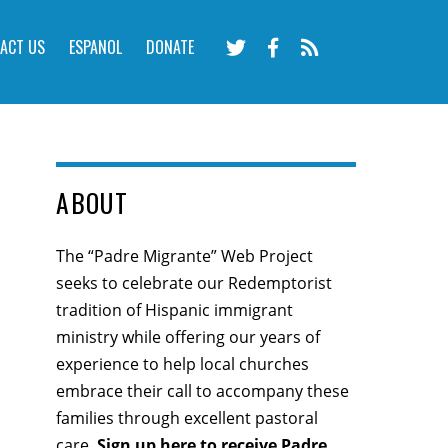
ACT US
ESPANOL
DONATE
ABOUT
The “Padre Migrante” Web Project
seeks to celebrate our Redemptorist
tradition of Hispanic immigrant
ministry while offering our years of
experience to help local churches
embrace their call to accompany these
families through excellent pastoral
care.
Sign up here
to receive Padre