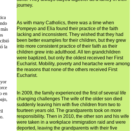
journey.
tica
As with many Catholics, there was a time when
ando
Pompeyo and Elia found their practice of the faith
o más
lacking and inconsistent. They wished that they had
os
been better examples for their children, but they grew
cibió
into more consistent practice of their faith as their
ó la
children grew into adulthood. All ten grandchildren
were baptized, but only the oldest received her First
Eucharist. Mobility, poverty and heartache were among
the reasons that none of the others received First
Eucharist.
ayor
orce
In 2009, the family experienced the first of several life
o en
changing challenges The wife of the older son died
bajo,
suddenly leaving him with five children from two to
fourteen years old. The grandparents took on more
il
responsibility. Then in 2010, the other son and his wife
o.
were taken in a workplace immigration raid and were
deported, leaving the grandparents with their five