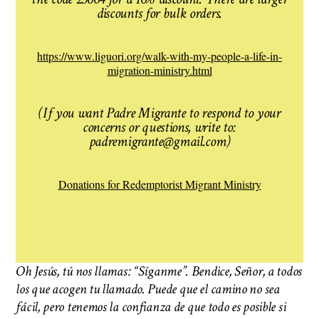
discounts for bulk orders.
https://www.liguori.org/walk-with-my-people-a-life-in-
migration-ministry.html
(If you want Padre Migrante to respond to your
concerns or questions, write to:
padremigrante@gmail.com)
Donations for Redemptorist Migrant Ministry
Oh Jesús, tú nos llamas: “Síganme”. Bendice, Señor, a todos
los que acogen tu llamado. Puede que el camino no sea
fácil, pero tenemos la confianza de que todo es posible si