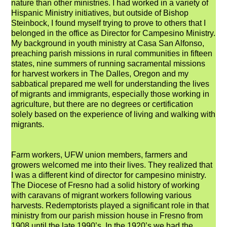
nature than other ministries. I had worked in a variety of
Hispanic Ministry initiatives, but outside of Bishop
Steinbock, I found myself trying to prove to others that I
belonged in the office as Director for Campesino Ministry.
My background in youth ministry at Casa San Alfonso,
preaching parish missions in rural communities in fifteen
states, nine summers of running sacramental missions
for harvest workers in The Dalles, Oregon and my
sabbatical prepared me well for understanding the lives
of migrants and immigrants, especially those working in
agriculture, but there are no degrees or certification
solely based on the experience of living and walking with
migrants.
Farm workers, UFW union members, farmers and
growers welcomed me into their lives. They realized that
I was a different kind of director for campesino ministry.
The Diocese of Fresno had a solid history of working
with caravans of migrant workers following various
harvests. Redemptorists played a significant role in that
ministry from our parish mission house in Fresno from
1908 until the late 1990’s. In the 1920’s we had the