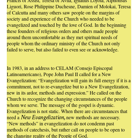
Francis of Assisi, Teresa of Avila, Ignatius Loyola, Alphonsus
Liguori, Rose Philippine Duchesne, Damien of Molokai, Teresa
of Calcutta and many others saw people on the margins of
society and experience of the Church who needed to be
evangelized and touched by the love of God. In the beginning
these founders of religious orders and others made people
around them uncomfortable as they met spiritual needs of
people whom the ordinary ministry of the Church not only
failed to serve, but also failed to even see or acknowledge.
In 1983, in an address to CELAM (Consejo Episcopal
Latinoamericano), Pope John Paul II called for a New
Evangelization: “Evangelization will gain its full energy if it is a
commitment, not to re-evangelize but to a New Evangelization,
new in its ardor, methods and expression.” He called on the
Church to recognize the changing circumstances of the people
whom we serve. The message of the gospel is dynamic.
Evangelization is not static. When there are circumstances that
New Evangelization,
need a
new methods are necessary.
“New methods” in evangelization do not condemn past
methods of catechesis, but rather call on people to be open to
the changing reality of the People of God.