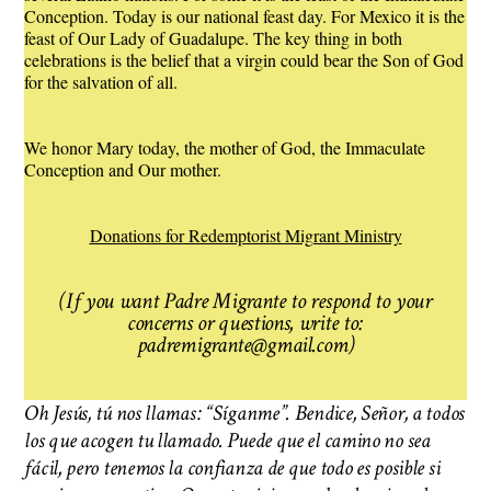
Conception. Today is our national feast day. For Mexico it is the
feast of Our Lady of Guadalupe. The key thing in both
celebrations is the belief that a virgin could bear the Son of God
for the salvation of all.
We honor Mary today, the mother of God, the Immaculate
Conception and Our mother.
Donations for Redemptorist Migrant Ministry
(If you want Padre Migrante to respond to your
concerns or questions, write to:
padremigrante@gmail.com)
Oh Jesús, tú nos llamas: “Síganme”. Bendice, Señor, a todos
los que acogen tu llamado. Puede que el camino no sea
fácil, pero tenemos la confianza de que todo es posible si