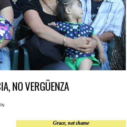
IA, NO VERGÜENZA
FN
Grace, not shame