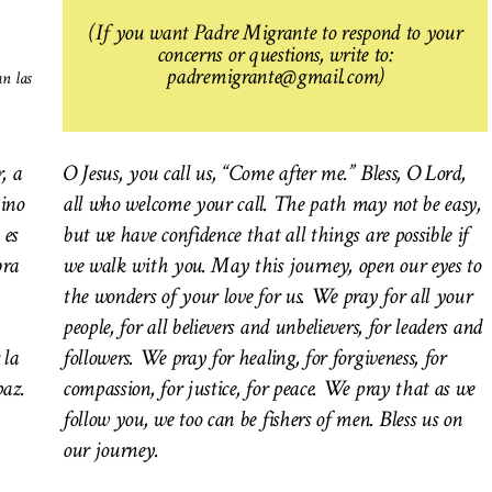
(If you want Padre Migrante to respond to your
concerns or questions, write to:
padremigrante@gmail.com)
an las
, a
O Jesus, you call us, “Come after me.” Bless, O Lord,
ino
all who welcome your call. The path may not be easy,
 es
but we have confidence that all things are possible if
bra
we walk with you. May this journey, open our eyes to
the wonders of your love for us. We pray for all your
people, for all believers and unbelievers, for leaders and
 la
followers. We pray for healing, for forgiveness, for
paz.
compassion, for justice, for peace. We pray that as we
follow you, we too can be fishers of men.
Bless us on
our journey.