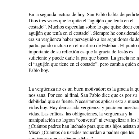
En la segunda lectura de hoy, San Pablo habla de pedirle
Dios tres veces que le quite el “aguijón que tenía en el
costado”. Muchos especulan sobre lo que quiso decir co
aguijón que tenía en el costado”. Siempre he considerad
era su vergüenza haber perseguido a los seguidores de Je
participando incluso en el martirio de Esteban. El punto
importante de su reflexión es que la gracia de Jesús es
suficiente y puede darle la paz que busca. La gracia no 
el “aguijón que tiene en el costado”, pero cambia quién 
Pablo hoy.
La vergüenza no es un buen motivador; es la gracia la q
nos sana. Por eso, al final, San Pablo dice que es por su
debilidad que es fuerte. Necesitamos aplicar esto a nuest
vidas hoy. Hay demasiada vergüenza y juicio en nuestra
vidas. Las críticas, las obligaciones, la vergüenza y la
manipulación no logran “convertir” ni evangelizar a los h
¿Cuántos padres han luchado para que sus hijos asistan 
Misa? ¿Cuántos de ustedes recuerdan a padres que les
suplicaron que asistieran a Misa?