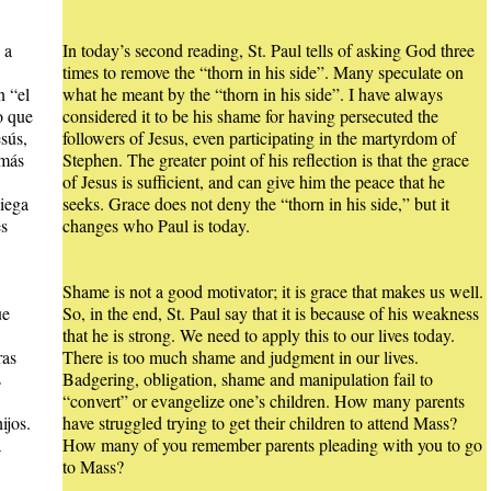
 a
In today’s second reading, St. Paul tells of asking God three
times to remove the “thorn in his side”. Many speculate on
n “el
what he meant by the “thorn in his side”. I have always
o que
considered it to be his shame for having persecuted the
sús,
followers of Jesus, even participating in the martyrdom of
 más
Stephen. The greater point of his reflection is that the grace
of Jesus is sufficient, and can give him the peace that he
niega
seeks. Grace does not deny the “thorn in his side,” but it
es
changes who Paul is today.
Shame is not a good motivator; it is grace that makes us well.
ue
So, in the end, St. Paul say that it is because of his weakness
that he is strong. We need to apply this to our lives today.
ras
There is too much shame and judgment in our lives.
s
Badgering, obligation, shame and manipulation fail to
“convert” or evangelize one’s children. How many parents
ijos.
have struggled trying to get their children to attend Mass?
a
How many of you remember parents pleading with you to go
to Mass?