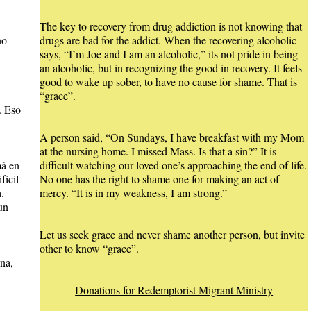
The key to recovery from drug addiction is not knowing that
no
drugs are bad for the addict. When the recovering alcoholic
says, “I’m Joe and I am an alcoholic,” its not pride in being
an alcoholic, but in recognizing the good in recovery. It feels
good to wake up sober, to have no cause for shame. That is
“grace”.
. Eso
A person said, “On Sundays, I have breakfast with my Mom
at the nursing home. I missed Mass. Is that a sin?” It is
má en
difficult watching our loved one’s approaching the end of life.
fícil
No one has the right to shame one for making an act of
.
mercy. “It is in my weakness, I am strong.”
un
Let us seek grace and never shame another person, but invite
other to know “grace”.
na,
Donations for Redemptorist Migrant Ministry