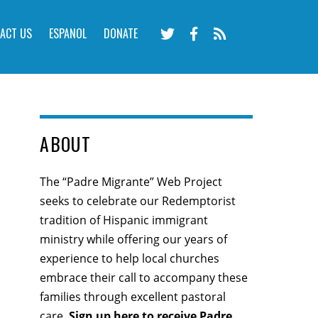
ACT US
ESPANOL
DONATE
ABOUT
The “Padre Migrante” Web Project
seeks to celebrate our Redemptorist
tradition of Hispanic immigrant
ministry while offering our years of
experience to help local churches
embrace their call to accompany these
families through excellent pastoral
care.
Sign up here
to receive Padre