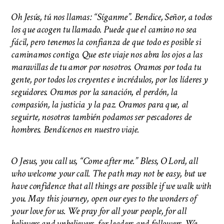
Oh Jesús, tú nos llamas: “Síganme”. Bendice, Señor, a todos
los que acogen tu llamado. Puede que el camino no sea
fácil, pero tenemos la confianza de que todo es posible si
caminamos contigo. Que este viaje nos abra los ojos a las
maravillas de tu amor por nosotros. Oramos por toda tu
gente, por todos los creyentes e incrédulos, por los líderes y
seguidores. Oramos por la sanación, el perdón, la
compasión, la justicia y la paz. Oramos para que, al
seguirte, nosotros también podamos ser pescadores de
hombres. Bendícenos en nuestro viaje.
O Jesus, you call us, “Come after me.” Bless, O Lord, all
who welcome your call. The path may not be easy, but we
have confidence that all things are possible if we walk with
you. May this journey, open our eyes to the wonders of
your love for us. We pray for all your people, for all
believers and unbelievers, for leaders and followers. We