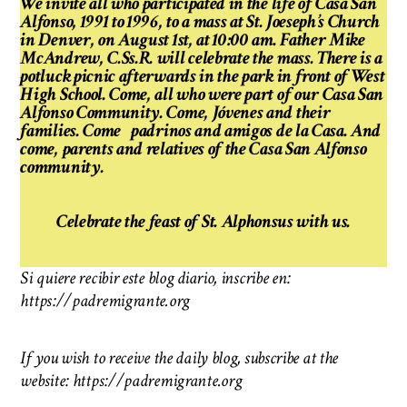
We invite all who participated in the life of Casa San
Alfonso, 1991 to 1996, to a mass at St. Joeseph’s Church
in Denver, on August 1st, at 10:00 am. Father Mike
McAndrew, C.Ss.R. will celebrate the mass. There is a
potluck picnic afterwards in the park in front of West
High School. Come, all who were part of our Casa San
Alfonso Community. Come, Jóvenes and their
families. Come padrinos and amigos de la Casa. And
come, parents and relatives of the Casa San Alfonso
community.
Celebrate the feast of St. Alphonsus with us.
Si quiere recibir este blog diario, inscribe en:
https://padremigrante.org
If you wish to receive the daily blog, subscribe at the
website: https://padremigrante.org