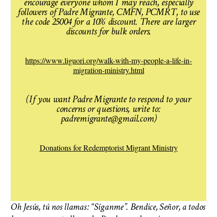
encourage everyone whom I may reach, especially
followers of Padre Migrante, CMFN, PCMRT, to use
the code 25004 for a 10% discount. There are larger
discounts for bulk orders.
https://www.liguori.org/walk-with-my-people-a-life-in-
migration-ministry.html
(If you want Padre Migrante to respond to your
concerns or questions, write to:
padremigrante@gmail.com)
Donations for Redemptorist Migrant Ministry
Oh Jesús, tú nos llamas: “Síganme”. Bendice, Señor, a todos