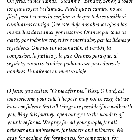
Oh Jesús, tú nos llamas: “Síganme”. Bendice, Señor, a todos
los que acogen tu llamado. Puede que el camino no sea
fácil, pero tenemos la confianza de que todo es posible si
caminamos contigo. Que este viaje nos abra los ojos a las
maravillas de tu amor por nosotros. Oramos por toda tu
gente, por todos los creyentes e incrédulos, por los líderes y
seguidores. Oramos por la sanación, el perdón, la
compasión, la justicia y la paz. Oramos para que, al
seguirte, nosotros también podamos ser pescadores de
hombres. Bendícenos en nuestro viaje.
O Jesus, you call us, “Come after me.” Bless, O Lord, all
who welcome your call. The path may not be easy, but we
have confidence that all things are possible if we walk with
you. May this journey, open our eyes to the wonders of
your love for us. We pray for all your people, for all
believers and unbelievers, for leaders and followers. We
pray for healing, for forgiveness, for compassion, for