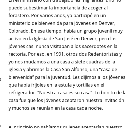
En el ministerio con trabajadores migrantes, uno no
puede subestimar la importancia de acoger al
forastero. Por varios años, yo participé en un
ministerio de bienvenida para jóvenes en Denver,
Colorado. En ese tiempo, había un grupo juvenil muy
activo en la Iglesia de San José en Denver, pero los
jóvenes casi nunca visitaban a los sacerdotes en la
rectoría. Por eso, en 1991, otros dos Redentoristas y
yo nos mudamos a una casa a siete cuadras de la
iglesia y abrimos la Casa San Alfonso, una “casa de
bienvenida” para la juventud. Les dijimos a los jóvenes
s
que había frijoles en la estufa y tortillas en el
refrigerador: “Nuestra casa es su casa”. Lo bonito de la
casa fue que los jóvenes aceptaron nuestra invitación
y muchos se reunían en la casa cada noche.
h
Al principio no sabíamos quienes aceptarían nuestro