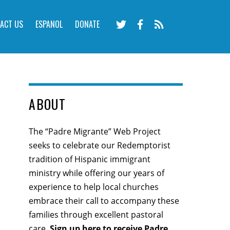
ACT US
ESPANOL
DONATE
ABOUT
The “Padre Migrante” Web Project
seeks to celebrate our Redemptorist
tradition of Hispanic immigrant
ministry while offering our years of
experience to help local churches
embrace their call to accompany these
families through excellent pastoral
care.
Sign up here
to receive Padre