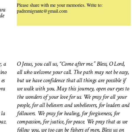
Please share with me your memories. Write to:
ara
padremigrante@gmail.com
de
, a
O Jesus, you call us, “Come after me.” Bless, O Lord,
ino
all who welcome your call. The path may not be easy,
 es
but we have confidence that all things are possible if
bra
we walk with you. May this journey, open our eyes to
the wonders of your love for us. We pray for all your
people, for all believers and unbelievers, for leaders and
 la
followers. We pray for healing, for forgiveness, for
paz.
compassion, for justice, for peace. We pray that as we
follow you, we too can be fishers of men.
Bless us on