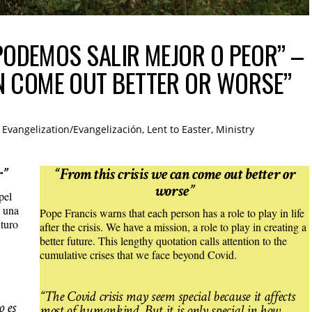
S PODEMOS SALIR MEJOR O PEOR” –
AN COME OUT BETTER OR WORSE”
Evangelization/Evangelización
,
Lent to Easter
,
Ministry
r”
“From this crisis we can come out better or
worse”
pel
s una
Pope Francis warns that each person has a role to play in life
uturo
after the crisis. We have a mission, a role to play in creating a
better future. This lengthy quotation calls attention to the
cumulative crises that we face beyond Covid.
“The Covid crisis may seem special because it affects
o es
most of humankind. But it is only special in how