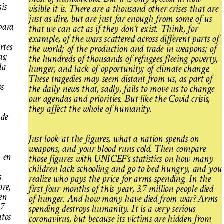
sis
visible it is. There are a thousand other crises that are
just as dire, but are just far enough from some of us
para
that we can act as if they don’t exist. Think, for
example, of the wars scattered across different parts of
rtes
the world; of the production and trade in weapons; of
as;
the hundreds of thousands of refugees fleeing poverty,
la
hunger, and lack of opportunity; of climate change.
These tragedies may seem distant from us, as part of
os
the daily news that, sadly, fails to move us to change
our agendas and priorities. But like the Covid crisis,
they affect the whole of humanity.
 de
Just look at the figures, what a nation spends on
weapons, and your blood runs cold. Then compare
n en
those figures with UNICEF’s statistics on how many
children lack schooling and go to bed hungry, and you
s
realize who pays the price for arms spending. In the
re,
first four months of this year, 3.7 million people died
en
of hunger. And how many have died from war? Arms
,7
spending destroys humanity. It is a very serious
tos
coronavirus, but because its victims are hidden from