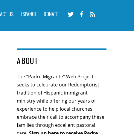
ACT US
ESPANOL
DONATE
ABOUT
The “Padre Migrante” Web Project
seeks to celebrate our Redemptorist
tradition of Hispanic immigrant
ministry while offering our years of
experience to help local churches
embrace their call to accompany these
families through excellent pastoral
care.
Sign up here
to receive Padre