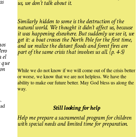
as
us, we don’t talk about it.
Similarly hidden to some is the destruction of the
natural world. We thought it didn’t affect us, because
it was happening elsewhere. But suddenly we see it, we
get it: a boat crosses the North Pole for the first time,
nos
and we realize the distant floods and forest fires are
Pero
part of the same crisis that involves us all. (p. 4-5)
 el
e que
son
While we do not know if we will come out of the crisis better
or worse, we know that we are not helpless. We have the
ability to make our future better. May God bless us along the
way.
,
dad
Still looking for help
Help me prepare a sacramental program for children
with special needs and limited time for preparation.