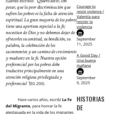
“Quiero decir, con
cuando escribió:
Courage to
pesar, que la peor discriminación que
resist violence /
sufren los pobres es la falta de atención
Valentía para
espiritual. La gran mayoría de los pobres
resistir la
tiene una apertura especial a la fe;
violencia
necesitan de Dios y no debemos dejar de
ofrecerles su amistad, su bendición, su
September
11, 2025
palabra, la celebración de los
sacramentos y un camino de crecimiento
A Good Day /
y madurez en la fe. Nuestra opción
Una buena
preferencial por los pobres debe
mañana
traducirse principalmente en una
atención religiosa privilegiada y
September
9, 2025
preferencial ”
(EG 200).
HISTORIAS
Hace varios años, escribí
La Fe
DE
del Migrante
, para honrar la fe
atestiguada en la vida de los migrantes